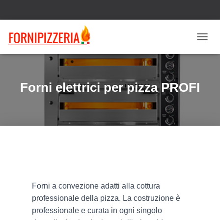
N
A
V
I
G
Forni elettrici per pizza PROFI
A
Z
I
O
N
E
T
O
G
G
L
Forni a convezione adatti alla cottura
E
professionale della pizza. La costruzione è
professionale e curata in ogni singolo