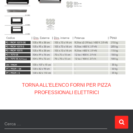
TORNA ALL’ELENCO FORNI PER PIZZA
PROFESSIONALI ELETTRICI
R
Cerca …
i