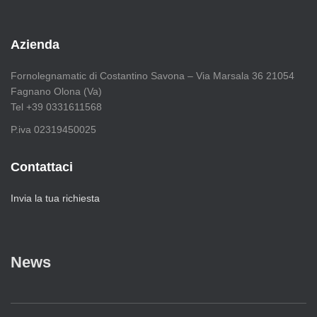
c
e
r
Azienda
c
a
Fornolegnamatic di Costantino Savona – Via Marsala 36 21054
p
Fagnano Olona (Va)
e
Tel +39 0331611568
r
:
P.iva 02319450025
Contattaci
Invia la tua richiesta
News