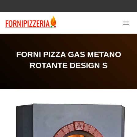
N
A
V
I
G
FORNI PIZZA GAS METANO
A
Z
ROTANTE DESIGN S
I
O
N
E
T
O
G
G
L
E