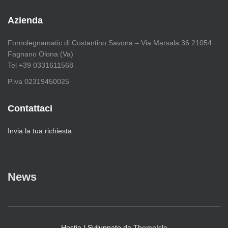
e
r
Azienda
c
a
Fornolegnamatic di Costantino Savona – Via Marsala 36 21054
p
Fagnano Olona (Va)
e
Tel +39 0331611568
r
:
P.iva 02319450025
Contattaci
Invia la tua richiesta
News
Hestia | Sviluppato da
ThemeIsle