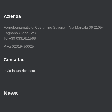
c
e
r
Azienda
c
a
Fornolegnamatic di Costantino Savona – Via Marsala 36 21054
p
Fagnano Olona (Va)
e
Tel +39 0331611568
r
:
P.iva 02319450025
Contattaci
Invia la tua richiesta
News