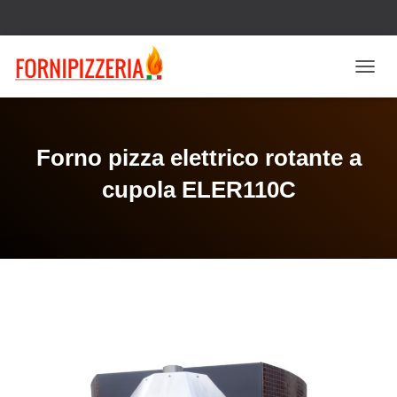
N
A
V
I
G
Forno pizza elettrico rotante a
A
Z
cupola ELER110C
I
O
N
E
T
O
G
G
L
E