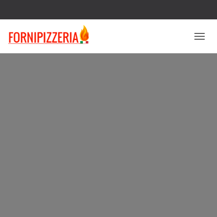
N
A
V
I
G
A
Z
I
O
N
E
T
O
G
G
L
E