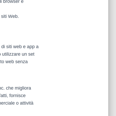
di browser e
 siti Web.
 di siti web e app a
 utilizzare un set
sito web senza
c. che migliora
tti, fornisce
rciale o attività