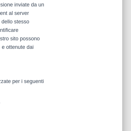
nsione inviate da un
ient al server
 dello stesso
tificare
ostro sito possono
 e ottenute dai
zzate per i seguenti
b