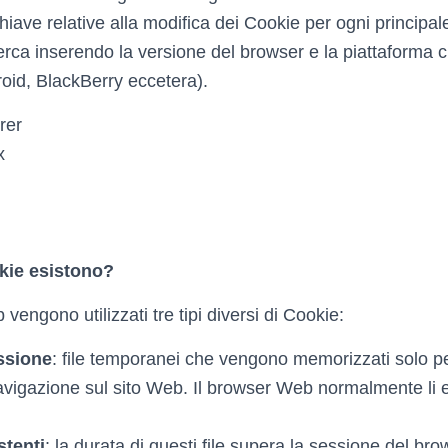
iave relative alla modifica dei Cookie per ogni principal
erca inserendo la versione del browser e la piattaforma ch
id, BlackBerry eccetera).
rer
x
okie esistono?
vengono utilizzati tre tipi diversi di Cookie:
ssione
: file temporanei che vengono memorizzati solo pe
avigazione sul sito Web. Il browser Web normalmente li e
stenti
: la durata di questi file supera la sessione del br