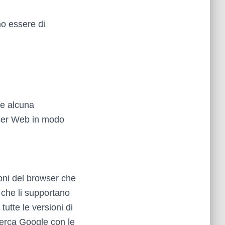
no essere di
re alcuna
wser Web in modo
ioni del browser che
 che li supportano
utte le versioni di
cerca Google con le