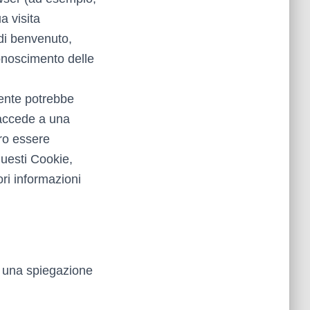
a visita
 di benvenuto,
conoscimento delle
tente potrebbe
 accede a una
ro essere
questi Cookie,
ori informazioni
on una spiegazione