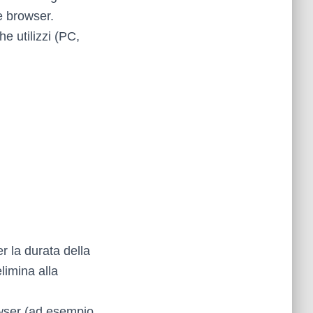
e browser.
e utilizzi (PC,
r la durata della
limina alla
owser (ad esempio,