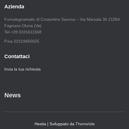
r
Azienda
c
a
Fornolegnamatic di Costantino Savona – Via Marsala 36 21054
p
Fagnano Olona (Va)
e
Tel +39 0331611568
r
:
P.iva 02319450025
Contattaci
Invia la tua richiesta
News
Hestia | Sviluppato da
ThemeIsle