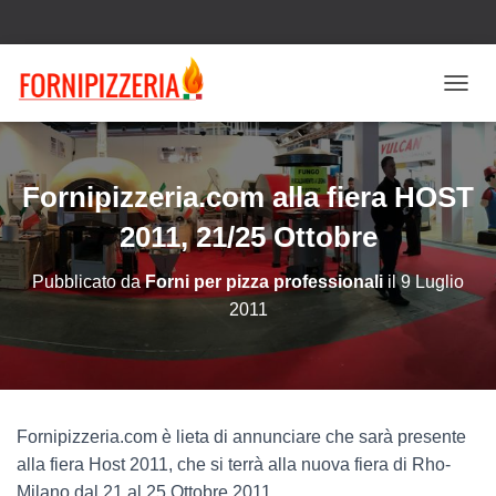
N
A
V
I
G
Fornipizzeria.com alla fiera HOST
A
Z
2011, 21/25 Ottobre
I
O
Pubblicato da
Forni per pizza professionali
il
9 Luglio
N
2011
E
T
O
G
G
L
Fornipizzeria.com è lieta di annunciare che sarà presente
E
alla fiera Host 2011, che si terrà alla nuova fiera di Rho-
Milano dal 21 al 25 Ottobre 2011.